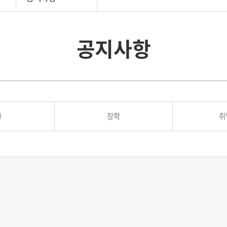
공지사항
사
장학
취