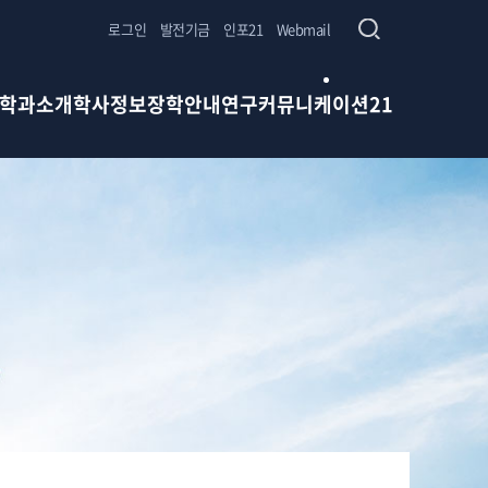
로그인
발전기금
인포21
Webmail
학과소개
학사정보
장학안내
연구
커뮤니케이션21