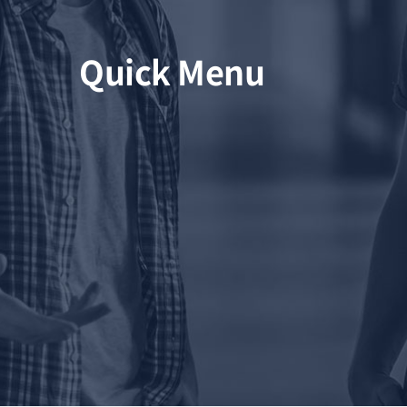
Quick Menu